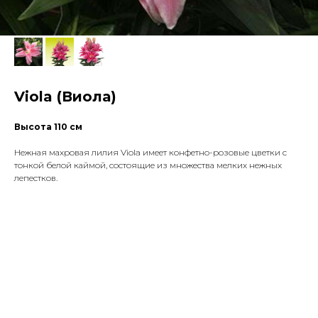
Viola (Виола)
Высота 110 см
Нежная махровая лилия Viola имеет конфетно-розовые цветки с
тонкой белой каймой, состоящие из множества мелких нежных
лепестков.