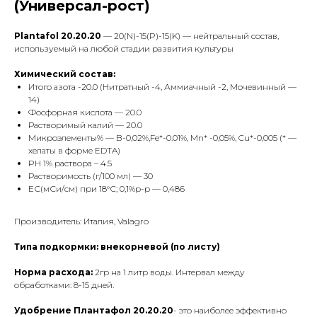
(Универсал-рост)
Plantafol 20.20.20
— 20(N)-15(P)-15(K) — нейтральный состав,
используемый на любой стадии развития культуры
Химический состав:
Итого азота -20.0 (Нитратный -4, Аммиачный -2, Мочевинный —
14)
Фосфорная кислота — 20.0
Растворимый калий — 20.0
Микроэлементы% — B-0,02%,Fe*-0.01%, Mn* -0,05%, Cu*-0,005 (* —
хелаты в форме EDTA)
PH 1% раствора – 4.5
Растворимость (г/100 мл) — 30
ЕС(мСи/см) при 18°С; 0,1%р-р — 0,486
Производитель: Италия, Valagro
Типа подкормки: внекорневой (по листу)
Норма расхода:
2гр на 1 литр воды. Интервал между
обработками: 8-15 дней.
Удобрение Плантафол 20.20.20
- это наиболее эффективно