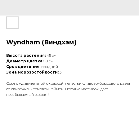
Wyndham (Виндхэм)
Высота растения:
45 см
Диаметр цветка:
10 см
Срок цветения:
поздний
Зона морозостойкости:
3
Сорт с удивительной окраской: лепестки сливово-бордового цвета
со сливочно-кремовой каймой. Посадка массивом дает
незабываемый эффект!