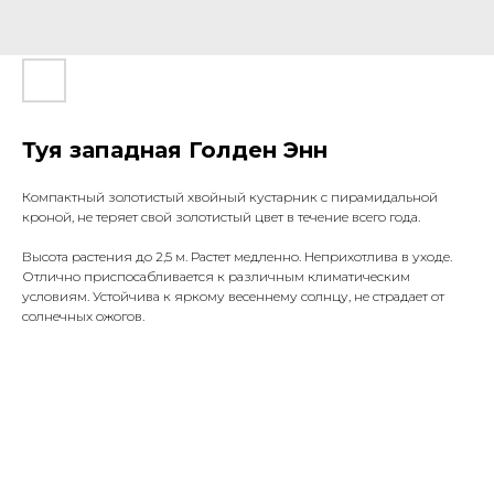
Туя западная Голден Энн
Компактный золотистый хвойный кустарник с пирамидальной
кроной, не теряет свой золотистый цвет в течение всего года.
Высота растения до 2,5 м. Растет медленно. Неприхотлива в уходе.
Отлично приспосабливается к различным климатическим
условиям. Устойчива к яркому весеннему солнцу, не страдает от
солнечных ожогов.