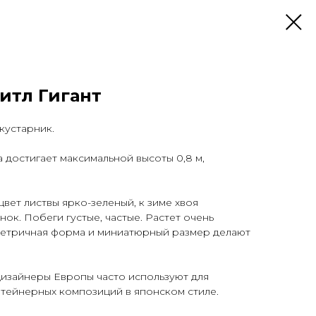
итл Гигант
кустарник.
достигает максимальной высоты 0,8 м,
вет листвы ярко-зеленый, к зиме хвоя
ок. Побеги густые, частые. Растет очень
метричная форма и миниатюрный размер делают
изайнеры Европы часто используют для
тейнерных композиций в японском стиле.