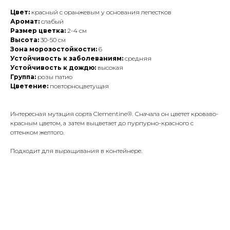
Цвет:
красный с оранжевым у основания лепестков
Аромат:
слабый
Размер цветка:
2-4 см
Высота:
30-50 см
Зона морозостойкости:
6
Устойчивость к заболеваниям:
средняя
Устойчивость к дождю:
высокая
Группа:
розы патио
Цветение:
повторноцветущая
Интересная мутация сорта Clementine®. Сначала он цветет кроваво-
красным цветом, а затем выцветает до пурпурно-красного с
оттенком желтого.
Подходит для выращивания в контейнере.