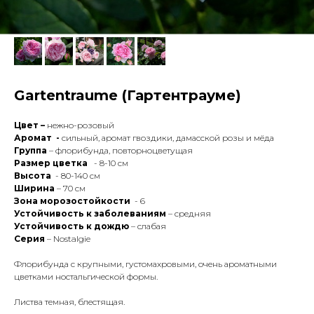
Gartentraume (Гартентрауме)
Цвет –
нежно-розовый
Аромат -
сильный, аромат гвоздики, дамасской розы и мёда
Группа
– флорибунда, повторноцветущая
Размер цветка
- 8-10 см
Высота
- 80-140 см
Ширина
– 70 см
Зона морозостойкости
- 6
Устойчивость к заболеваниям
– средняя
Устойчивость к дождю
– слабая
Серия
– Nostalgie
Флорибунда с крупными, густомахровыми, очень ароматными
цветками ностальгической формы.
Листва темная, блестящая.