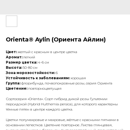
Orienta® Aylin (Ориента Айлин)
Цвет:
желтый с красным в центре цветка
Аромат:
легкий
Размер цветка:
4-6 см
Высота:
50-80 см
Зона морозостойкости:
6
Устойчивость к заболеваниям:
хорошая
Группа:
флорибунда, почвопокровные розы, серия Ориента
Цветение:
повторноцветущая
Сортосерия «Orienta». Сорт-гибрид дикой розы Гультемии
персидской (Hybrid Hulthemia persica), для которого характерны
тёмные пятен в центре каждого цветка.
Цветки полумахровые и махровые, жёлтые с красными пятнами в
основании лепестков. Цветение повторное. Листва глянцевая,