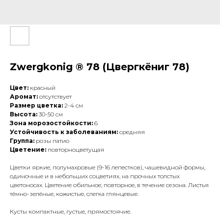
Zwergkonig ® 78 (Цвергкёниг 78)
Цвет:
красный
Аромат:
отсутствует
Размер цветка:
2-4 см
Высота:
30-50 см
Зона морозостойкости:
6
Устойчивость к заболеваниям:
средняя
Группа:
розы патио
Цветение:
повторноцветущая
Цветки яркие, полумахровые (9-16 лепестков), чашевидной формы,
одиночные и в небольших соцветиях, на прочных толстых
цветоносах. Цветение обильное, повторное, в течение сезона. Листья
тёмно-зелёные, кожистые, слегка глянцевые.
Кусты компактные, густые, прямостоячие.