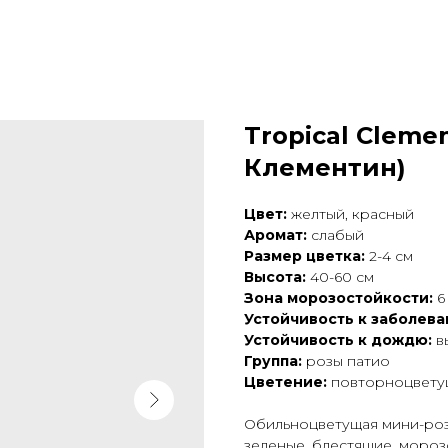
Tropical Cleme
Клементин)
Цвет:
желтый, красный
Аромат:
слабый
Размер цветка:
2-4 см
Высота:
40-60 см
Зона морозостойкости:
6
Устойчивость к заболева
Устойчивость к дождю:
в
Группа:
розы патио
Цветение:
повторноцвету
Обильноцветущая мини-роза
зеленые, блестящие, моро