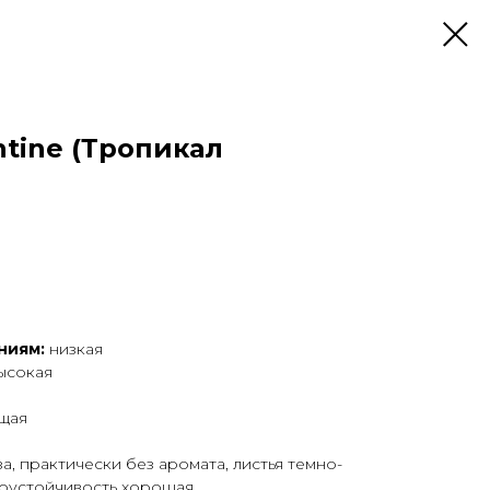
ntine (Тропикал
ниям:
низкая
ысокая
щая
, практически без аромата, листья темно-
зоустойчивость хорошая.