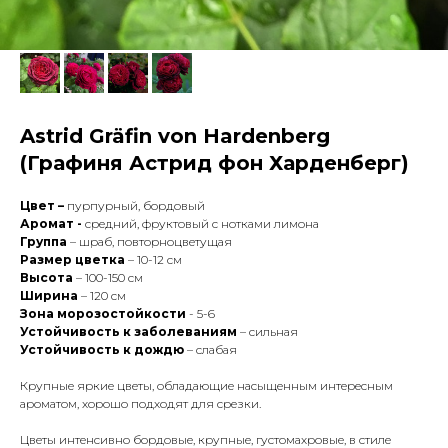
Astrid Gräfin von Hardenberg
(Графиня Астрид фон Харденберг)
Цвет –
пурпурный, бордовый
Аромат -
средний, фруктовый с нотками лимона
Группа
– шраб, повторноцветущая
Размер цветка
– 10-12 см
Высота
– 100-150 см
Ширина
– 120 см
Зона морозостойкости
- 5-6
Устойчивость к заболеваниям
– сильная
Устойчивость к дождю
– слабая
Крупные яркие цветы, обладающие насыщенным интересным
ароматом, хорошо подходят для срезки.
Цветы интенсивно бордовые, крупные, густомахровые, в стиле