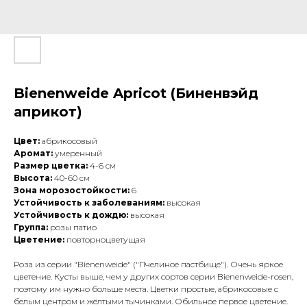
Bienenweide Apricot (Биненвэйд
априкот)
Цвет:
абрикосовый
Аромат:
умеренный
Размер цветка:
4-6 см
Высота:
40-60 см
Зона морозостойкости:
6
Устойчивость к заболеваниям:
высокая
Устойчивость к дождю:
высокая
Группа:
розы патио
Цветение:
повторноцветущая
Роза из серии "Bienenweide" ("Пчелиное пастбище"). Очень яркое
цветение. Кусты выше, чем у других сортов серии Bienenweide-rosen,
поэтому им нужно больше места. Цветки простые, абрикосовые с
белым центром и жёлтыми тычинками. Обильное первое цветение.