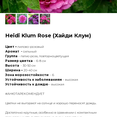
Heidi Klum Rose (Хайди Клум)
Цвет –
лилово-розовый
Аромат -
сильный
Группа
– патио роза, повторноцветущая
Размер цветка
- 6-8 см
Высота
- 30-50 см
Ширина –
20-40 см
Зона морозостойкости
- 6
Устойчивость к заболеваниям
– высокая
Устойчивость к дождю
– высокая
#АНЮТАРЕКОМЕНДУЕТ
Цветки не выгорают на солнце и хорошо переносят дождь.
Достаточно крупные, особенно в сравнении с компактным