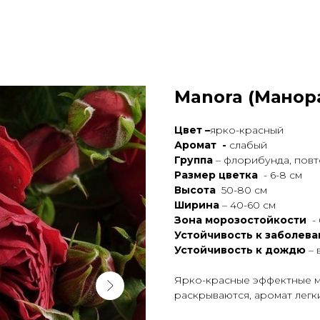
Manora (Манор
Цвет –
ярко-красный
Аромат -
слабый
Группа
– флорибунда, пов
Размер цветка
- 6-8 см
Высота
50-80 см
Ширина
– 40-60 см
Зона морозостойкости
- 
Устойчивость к заболев
Устойчивость к дождю
– 
Ярко-красные эффектные м
раскрываются, аромат легк