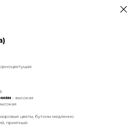
а)
торноцветущая
6
аниям
– высокая
высокая
ахровые цветы, бутоны медленно
ий, приятный.