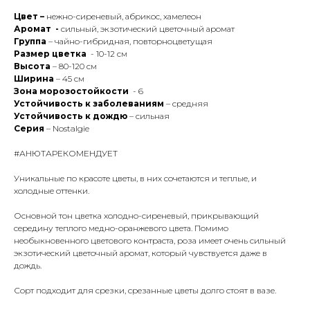
Цвет –
нежно-сиреневый, абрикос, хамелеон
Аромат -
сильный, экзотический цветочный аромат
Группа
– чайно-гибридная, повторноцветущая
Размер цветка
- 10-12 см
Высота
– 80-120 см
Ширина
– 45 см
Зона морозостойкости
- 6
Устойчивость к заболеваниям
– средняя
Устойчивость к дождю
– сильная
Серия
– Nostalgie
#АНЮТАРЕКОМЕНДУЕТ
Уникальные по красоте цветы, в них сочетаются и теплые, и
холодные оттенки.
Основной тон цветка холодно-сиреневый, прикрывающий
середину теплого медно-оранжевого цвета. Помимо
необыкновенного цветового контраста, роза имеет очень сильный
экзотический цветочный аромат, который чувствуется даже в
дождь.
Сорт подходит для срезки, срезанные цветы долго стоят в вазе.