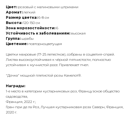
Цвет:
розовый с малиновыми штрихами
Аромат:
легкий
Размер цветка:
6-8 см
Высота:
120-150 см
Зона морозостойкости:
6
Устойчивость к заболеваниям:
высокая
Группа:
шрабы
Цветение:
повторноцветущая
Цветки махровые (17-25 лепестков), собраны в соцветия-спрей.
Листва высокоустойчивая к чёрной пятнистости, полностью
устойчивая к мучнистой росе. Привлекает пчел.
"Дочка" мощной плетистой розы Камелот®.
Награды:
1-е место в категории кустарниковых роз, Французское общество
садоводства,
Франция, 2022 г.;
Гран-при де ла Роз, Лучшая кустарниковая роза Саверн, Франция,
2020 г.