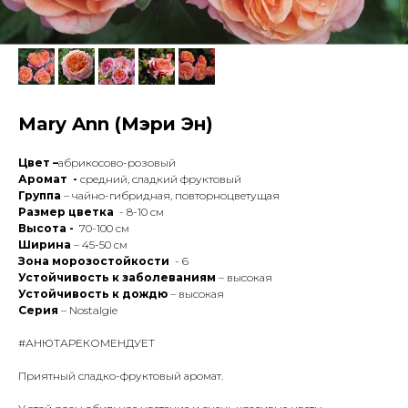
Mary Ann (Мэри Эн)
Цвет –
абрикосово-розовый
Аромат -
средний, сладкий фруктовый
Группа
– чайно-гибридная, повторноцветущая
Размер цветка
- 8-10 см
Высота -
70-100 см
Ширина
– 45-50 см
Зона морозостойкости
- 6
Устойчивость к заболеваниям
– высокая
Устойчивость к дождю
– высокая
Серия
– Nostalgie
#АНЮТАРЕКОМЕНДУЕТ
Приятный сладко-фруктовый аромат.