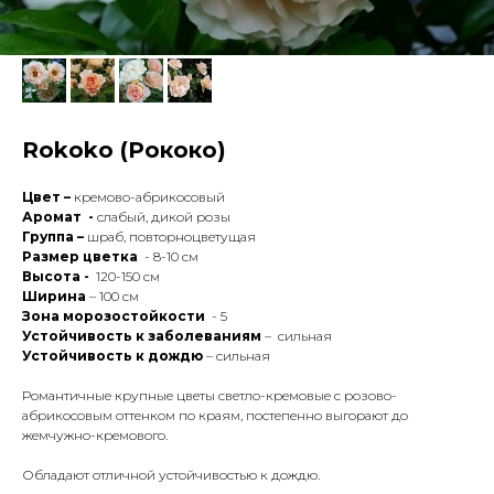
Rokoko (Рококо)
Цвет –
кремово-абрикосовый
Аромат -
слабый, дикой розы
Группа –
шраб, повторноцветущая
Размер цветка
- 8-10 см
Высота -
120-150 см
Ширина
– 100 см
Зона морозостойкости
- 5
Устойчивость к заболеваниям
– сильная
Устойчивость к дождю
– сильная
Романтичные крупные цветы светло-кремовые с розово-
абрикосовым оттенком по краям, постепенно выгорают до
жемчужно-кремового.
Обладают отличной устойчивостью к дождю.