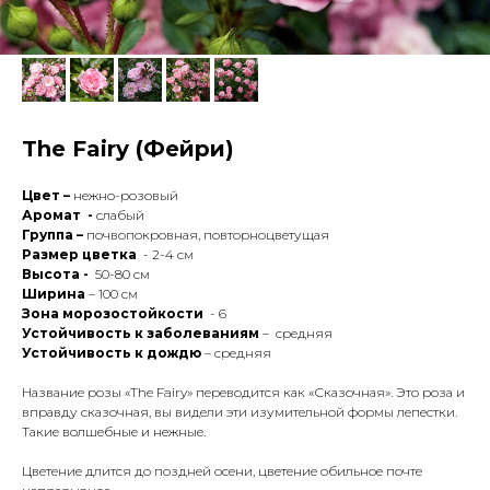
The Fairy (Фейри)
Цвет –
нежно-розовый
Аромат -
слабый
Группа –
почвопокровная, повторноцветущая
Размер цветка
- 2-4 см
Высота -
50-80 см
Ширина
– 100 см
Зона морозостойкости
- 6
Устойчивость к заболеваниям
– средняя
Устойчивость к дождю
– средняя
Название розы «The Fairy» переводится как «Сказочная». Это роза и
вправду сказочная, вы видели эти изумительной формы лепестки.
Такие волшебные и нежные.
Цветение длится до поздней осени, цветение обильное почте