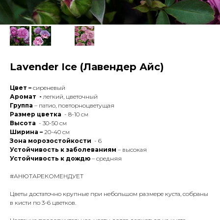
Lavender Ice (Лавендер Айс)
Цвет –
сиреневый
Аромат -
легкий, цветочный
Группа
– патио, повторноцветущая
Размер цветка
- 8-10 см
Высота
- 30-50 см
Ширина –
20-40 см
Зона морозостойкости
- 6
Устойчивость к заболеваниям
– высокая
Устойчивость к дождю
– средняя
#АНЮТАРЕКОМЕНДУЕТ
Цветы достаточно крупные при небольшом размере куста, собраны
в кисти по 3-6 цветков.