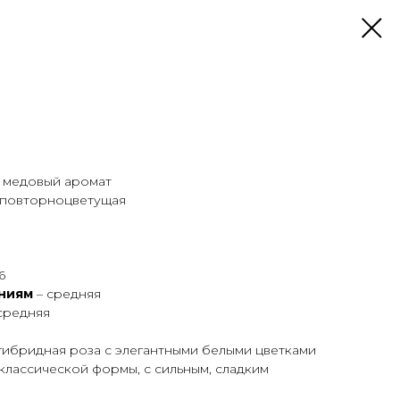
й медовый аромат
 повторноцветущая
6
аниям
– средняя
средняя
гибридная роза с элегантными белыми цветками
классической формы, с сильным, сладким