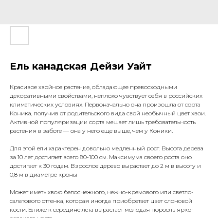
Ель канадская Дейзи Уайт
Красивое хвойное растение, обладающее превосходными
декоративными свойствами, неплохо чувствует себя в российских
климатических условиях. Первоначально она произошла от сорта
Коника, получив от родительского вида свой необычный цвет хвои.
Активной популяризации сорта мешает лишь требовательность
растения в заботе — она у него еще выше, чем у Коники.
Для этой ели характерен довольно медленный рост. Высота дерева
за 10 лет достигает всего 80-100 см. Максимума своего роста оно
достигает к 30 годам. Взрослое дерево вырастает до 2 м в высоту и
0,8 м в диаметре кроны
Может иметь хвою белоснежного, нежно-кремового или светло-
салатового оттенка, которая иногда приобретает цвет слоновой
кости. Ближе к середине лета вырастает молодая поросль ярко-