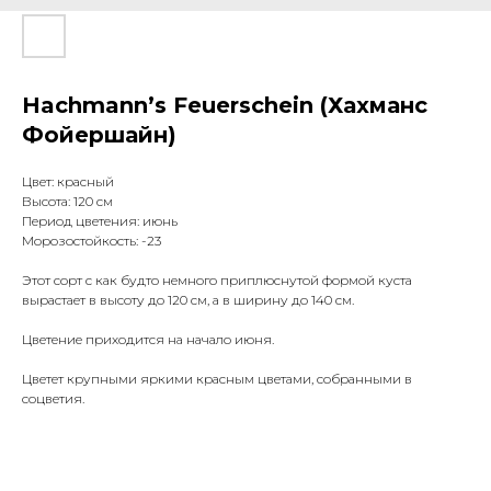
Hachmann’s Feuerschein (Хахманс
Фойершайн)
Цвет: красный
Высота: 120 см
Период цветения: июнь
Морозостойкость: -23
Этот сорт с как будто немного приплюснутой формой куста
вырастает в высоту до 120 см, а в ширину до 140 см.
Цветение приходится на начало июня.
Цветет крупными яркими красным цветами, собранными в
соцветия.