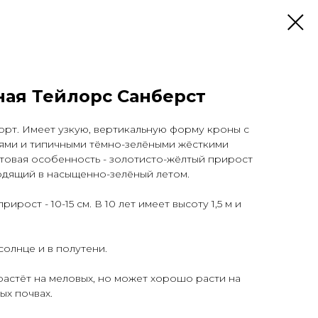
ная Тейлорс Санберст
орт. Имеет узкую, вертикальную форму кроны с
ями и типичными тёмно-зелёными жёсткими
товая особенность - золотисто-жёлтый прирост
одящий в насыщенно-зелёный летом.
ирост - 10-15 см. В 10 лет имеет высоту 1,5 м и
солнце и в полутени.
 растёт на меловых, но может хорошо расти на
ых почвах.