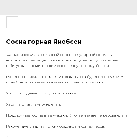
Сосна горная Якобсен
Фантастический карликовый сорт нерегулярной формы. С
возрастом превращается в небольшое деревце с уникальным
габитусом, напоминающим естественную форму бонсай.
Растёт очень медленно. К 10-ти годам высота будет около 50 см. В
штамбовой форме высота зависит от места прививки.
Хорошо поддаётся фигурной стрижке.
Хвоя пышная, тёмно-зелёная.
Предпочитает солнечные участки. К почве и влаге нетребовательна.
Рекомендуется для японских садиков и контейнеров.