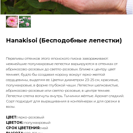
Hanakisoi (Бесподобные лепестки)
Переливы оттенков этого японского пиона завораживают:
нежнейшие полумахровые лепестки варьируются в оттенках от
абрикосово-розовых до светло-розовых. Ближе к центру цвет
темнеет, будто бы создавая корону вокруг ярко-желтой
сердцевины, выделяя ее. Цветки диаметром 23-25 см, красивые,
полу­махровые, в форме глубокой чаши. Лепестки шелковистые,
абрикосово-розовые или свет­ло-розовые, в центре темнее.
Лепестки слегка вогнуты внутрь. Тычинки жёлтые. Аромат сладкий.
Сорт подходит для выращивания в контейнерах и для срезки в
вазы.
ЦВЕТ:
ярко-розовый
ЦВЕТОК:
полумахровый
СРОК ЦВЕТЕНИЯ:
май