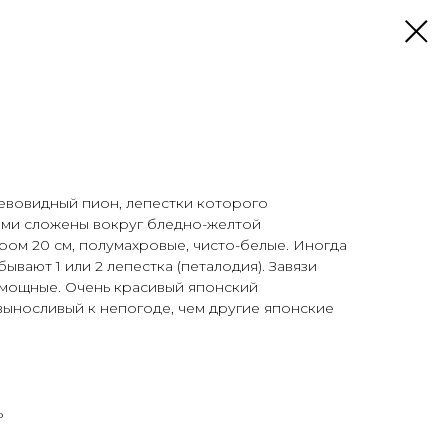
вовидный пион, лепестки которого
ами сложены вокруг бледно-желтой
ом 20 см, полумахровые, чи­сто-белые. Иногда
ывают 1 или 2 лепестка (петалодия). Завязи
 мощные. Очень красивый японский
ыносливый к непогоде, чем другие японские
ь