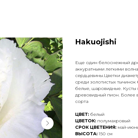
Hakuojishi
Еще один белоснежный дре
аккуратными легкими волн
сердцевины.Цветки диаметр
среди золотистых тычинок б
белые, шаровидные. Кусты
древовидный пион. Более в
сорта
ЦВЕТ:
белый
ЦВЕТОК:
полумахровый
СРОК ЦВЕТЕНИЯ:
май-июн
ВЫСОТА:
150 см