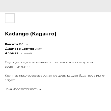
Kadango (Каданго)
Высота
120 см
Диаметр цветов
21 см
Аромат
сильный
Еще одна представительница эффектных и ярких махровых
восточных лилий!
Крупные ярко-розовые ароматные цветы радуют будут вас в июле-
августе.
Зона морозостойкости 4.