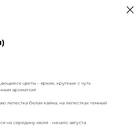
н)
ающиеся цветы – яркие, крупные с чуть
нным ароматом!
аю лепестка белая кайма, на лепестках темный
я на середину июля - начало августа.