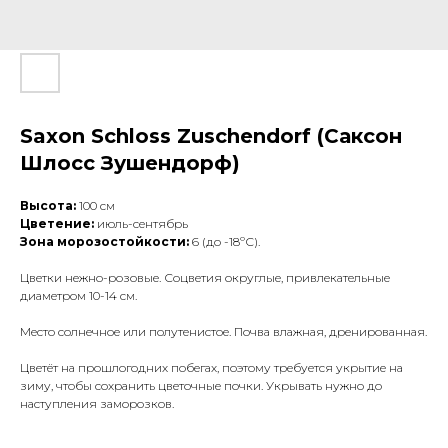
Saxon Schloss Zuschendorf (Саксон
Шлосс Зушендорф)
Высота:
100 см
Цветение:
июль-сентябрь
Зона морозостойкости:
6 (до -18ºС).
Цветки нежно-розовые. Соцветия округлые, привлекательные
диаметром 10-14 см.
Место солнечное или полутенистое. Почва влажная, дренированная.
Цветёт на прошлогодних побегах, поэтому требуется укрытие на
зиму, чтобы сохранить цветочные почки. Укрывать нужно до
наступления заморозков.