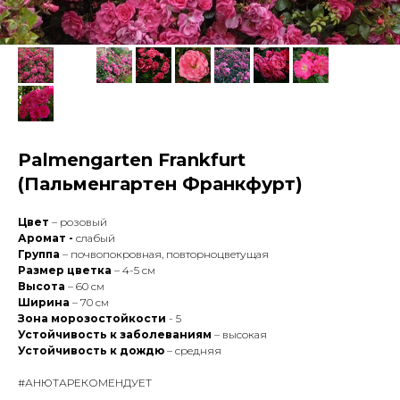
Palmengarten Frankfurt
(Пальменгартен Франкфурт)
Цвет
– розовый
Аромат -
слабый
Группа
– почвопокровная, повторноцветущая
Размер цветка
– 4-5 см
Высота
– 60 см
Ширина
– 70 см
Зона морозостойкости
- 5
Устойчивость к заболеваниям
– высокая
Устойчивость к дождю
– средняя
#АНЮТАРЕКОМЕНДУЕТ