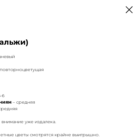
тальжи)
шневый
 повторноцветущая
5-6
аниям
– средняя
средняя
е внимание уже издалека.
етные цветы смотрятся крайне выигрышно.