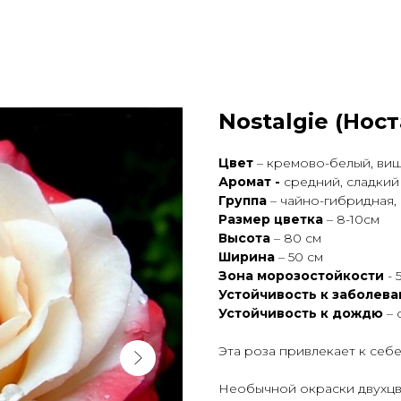
Nostalgie (Нос
Цвет
– кремово-белый, ви
Аромат -
средний, сладкий
Группа
– чайно-гибридная,
Размер цветка
– 8-10см
Высота
– 80 см
Ширина
– 50 см
Зона морозостойкости
- 
Устойчивость к заболев
Устойчивость к дождю
– 
Эта роза привлекает к себ
Необычной окраски двухцв