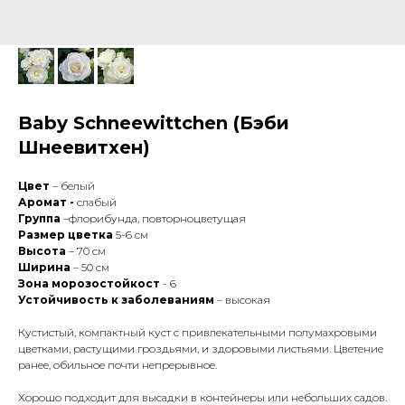
Baby Schneewittchen (Бэби
Шнеевитхен)
Цвет
– белый
Аромат -
слабый
Группа
–флорибунда, повторноцветущая
Размер цветка
5-6 см
Высота
– 70 см
Ширина
– 50 см
Зона морозостойкост
- 6
Устойчивость к заболеваниям
– высокая
Кустистый, компактный куст с привлекательными полумахровыми
цветками, растущими гроздьями, и здоровыми листьями. Цветение
ранее, обильное почти непрерывное.
Хорошо подходит для высадки в контейнеры или небольших садов.