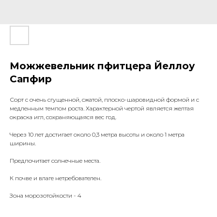
Можжевельник пфитцера Йеллоу
Сапфир
Сорт с очень сгущенной, сжатой, плоско-шаровидной формой и с
медленным темпом роста. Характерной чертой является желтая
окраска игл, сохраняющаяся вес год.
Через 10 лет достигает около 0,3 метра высоты и около 1 метра
ширины.
Предпочитает солнечные места.
К почве и влаге нетребователен.
Зона морозотойкости - 4