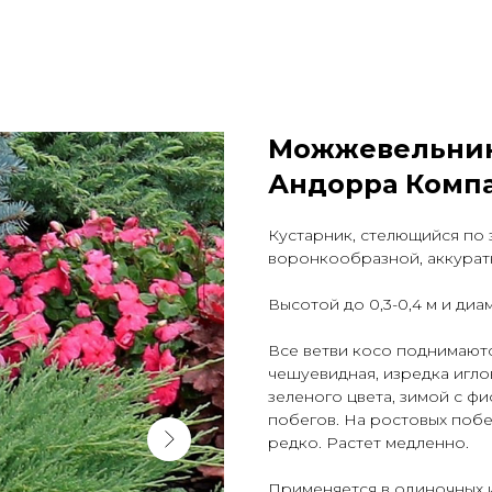
Можжевельник
Андорра Комп
Кустарник, стелющийся по 
воронкообразной, аккурат
Высотой до 0,3-0,4 м и диа
Все ветви косо поднимаютс
чешуевидная, изредка иглов
зеленого цвета, зимой с ф
побегов. На ростовых побе
редко. Растет медленно.
Применяется в одиночных и