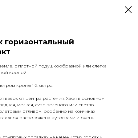
 горизонтальный
акт
земле, с плотной подушкообразной или слегка
ной кроной.
метром кроны 1-2 метра.
я вверх от центра растения. Хвоя в основном
идная, мелкая, сизо-зеленого или светло-
иолетовым отливом, особенно на кончиках
гах хвоя расположена мутовками и очень
 групповых посадках на каменистых горках и