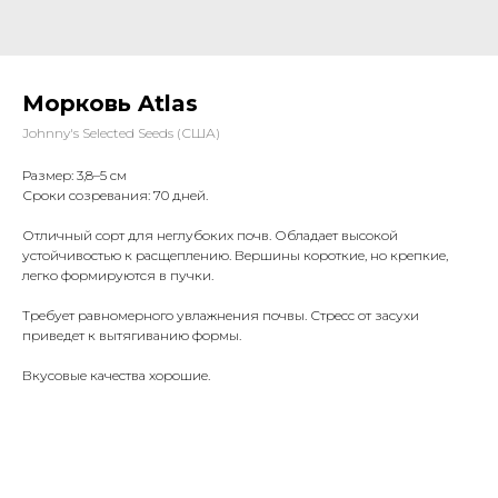
Морковь Atlas
Johnny's Selected Seeds (США)
Размер: 3,8
–5 см
Сроки созревания: 70 дней.
Отличный сорт для неглубоких почв. Обладает высокой
устойчивостью к расщеплению. Вершины короткие, но крепкие,
легко формируются в пучки.
Требует равномерного увлажнения почвы. Стресс от засухи
приведет к вытягиванию формы.
Вкусовые качества хорошие.