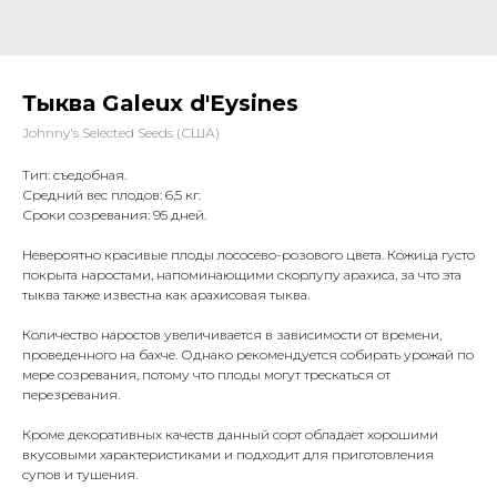
Тыква Galeux d'Eysines
Johnny's Selected Seeds (США)
Тип: съедобная.
Средний вес плодов: 6,5 кг.
Сроки созревания: 95 дней.
Невероятно красивые плоды лососево-розового цвета. Кожица густо
покрыта наростами, напоминающими скорлупу арахиса, за что эта
тыква также известна как арахисовая тыква.
Количество наростов увеличивается в зависимости от времени,
проведенного на бахче. Однако рекомендуется собирать урожай по
мере созревания, потому что плоды могут трескаться от
перезревания.
Кроме декоративных качеств данный сорт обладает хорошими
вкусовыми характеристиками и подходит для приготовления
супов и тушения.