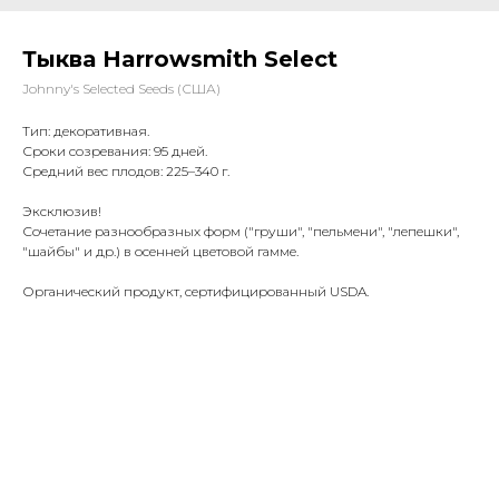
Тыква Harrowsmith Select
Johnny's Selected Seeds (США)
Тип: декоративная.
Сроки созревания: 95 дней.
Средний вес плодов: 225
–340 г.
Эксклюзив!
Сочетание разнообразных форм ("груши", "пельмени", "лепешки",
"шайбы" и др.) в осенней цветовой гамме.
Органический продукт, сертифицированный USDA.