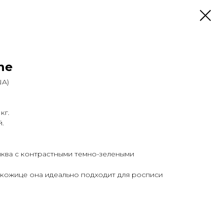
ne
ША)
кг.
й.
ыква с контрастными темно-зелеными
 кожице она идеально подходит для росписи