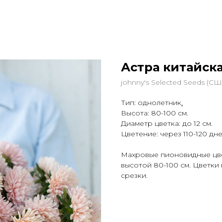
Астра китайская
johnny's Selected Seeds (СШ
Тип: однолетник
.
Высота: 80-100 см.
Диаметр цветка: до 12 см.
Цветение: через 110-120 дн
Махровые пионовидные цве
высотой 80-100 см. Цветки 
срезки.