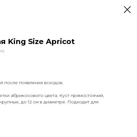
 King Size Apricot
А)
ей после появления всходов.
тки абрикосового цвета. Куст прямостоячий,
крупные, до 12 см в диаметре. Подходит для