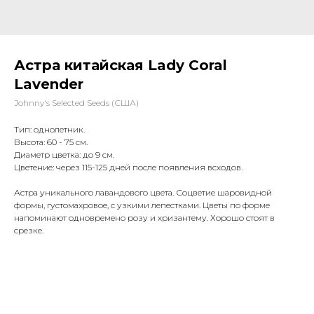
Астра китайская Lady Coral
Lavender
Johnny's Selected Seeds (США)
Тип: однолетник.
Высота: 60 - 75 см.
Диаметр цветка: до 9 см.
Цветение: через 115-125 дней после появления всходов.
Астра уникального лавандового цвета. Соцветие шаровидной
формы, густомахровое, с узкими лепестками. Цветы по форме
напоминают одновремено розу и хризантему. Хорошо стоят в
срезке.