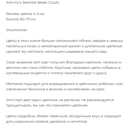
Johnny's Selected Seeds (США)
Размер цветка: 4-5 см.
Высота: 60–70 см.
Эксклюзив!
Цветы в этом миксе больше напоминают облако зефира в нежных
пастельных тонах, а неповторимый аромат и длительное цветение
сделают эту маттиолу настоящим шедевром вашего сада.
Свое название этот сорт получил благодаря крепким, прямым и
жестким как сталь стеблям. Крупные, махровые цветы собраны в
кистевидные соцветия и плотно прилегают друг к другу.
Маттиола подходит для выращивания в цветниках, рабатках, при
озеленении балконов в вазонах и контейнерах, на срез.
Этот сорт дает один цветонос на растение. Не рекомендуется
прищипывать, так как это прекратит цветение.
Цветы съедобны. Имеют перечный, гвоздичный вкус и подходят
для украшения салатов, десертов и напитков.