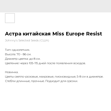
Астра китайская Miss Europe Resist
Johnny's Selected Seeds (США)
Тип: однолетник.
Высота: 70 - 86 см.
Диаметр цветка: до 8 см.
Цветение: через 105-115 дней после появления всходов.
Новинка.
Цветы светло-розовые, махровые, пионовидные, 5-8 см в диаметре.
Стебли длинные, прочные. Подходит для срезки.