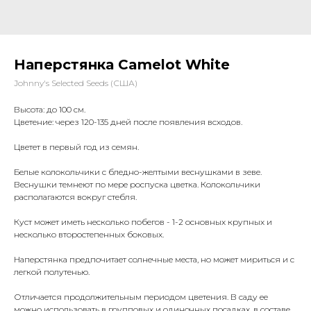
Наперстянка Camelot White
Johnny's Selected Seeds (США)
Высота: до 100 см.
Цветение: через 120-135 дней после появления всходов.
Цветет в первый год из семян.
Белые колокольчики с бледно-желтыми веснушками в зеве.
Веснушки темнеют по мере роспуска цветка. Колокольчики
располагаются вокруг стебля.
Куст может иметь несколько побегов - 1-2 основных крупных и
несколько второстепенных боковых.
Наперстянка предпочитает солнечные места, но может мириться и с
легкой полутенью.
Отличается продолжительным периодом цветения. В саду ее
можно использовать в групповых и одиночных посадках, в составе