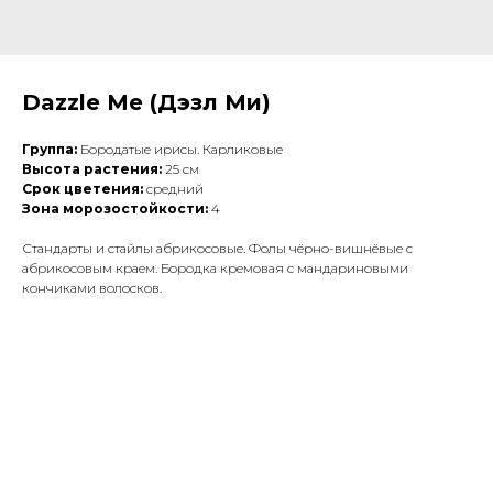
Dazzle Me (Дэзл Ми)
Группа:
Бородатые ирисы. Карликовые
Высота растения:
25 см
Срок цветения:
средний
Зона морозостойкости:
4
Стандарты и стайлы абрикосовые. Фолы чёрно-вишнёвые с
абрикосовым краем. Бородка кремовая с мандариновыми
кончиками волосков.