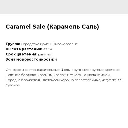
Caramel Sale (Карамель Саль)
Группа:
Бородатые ирисы. Высокорослые
Высота растения:
90 см
Срок цветения:
ранний
Зона морозостойкости:
4
Стандарты светло-карамельные. Фолы крупные округлые, кремово-
жёлтые с бордово-красным крапом и такого же цвета каймой.
Бородка бронзовая. Цветоносы хорошо разветвлённые, несут по 8-9
бутонов.