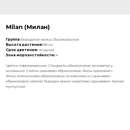
Milan (Милан)
Группа:
Бородатые ирисы. Высокорослые
Высота растения:
80 см
Срок цветения:
поздний
Зона морозостойкости:
4
Цветки гофрированные. Стандарты абрикосовые, розоватые у
основания. Стайлы оранжево-абрикосовые. Фолы кремовые с
тёмно-апельсиново-абрикосовым основанием и с оранжево-
абрикосовой каймой. Бородка яркая кораллово-оранжевая. Аромат
мускусный.