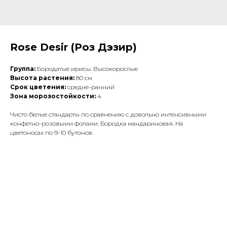
Rose Desir (Роз Дэзир)
Группа:
Бородатые ирисы. Высокорослые
Высота растения:
80 см
Срок цветения:
средне-ранний
Зона морозостойкости:
4
Чисто белые стандарты по сравнению с довольно интенсивными
конфетно-розовыми фолами. Бородка мандариновая. На
цветоносах по 9-10 бутонов.