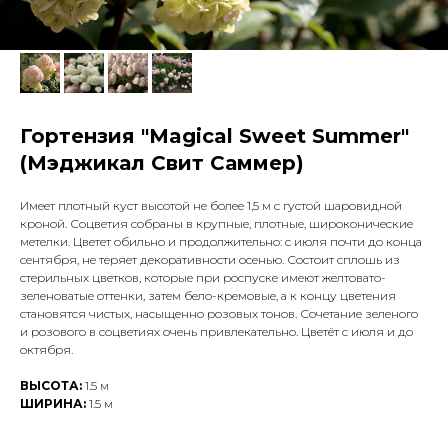
Гортензия "Magical Sweet Summer"
(Мэджикал Свит Саммер)
Имеет плотный куст высотой не более 1,5 м с густой шаровидной
кроной. Соцветия собраны в крупные, плотные, широконические
метелки. Цветет обильно и продолжительно: с июля почти до конца
сентября, не теряет декоративности осенью. Состоит сплошь из
стерильных цветков, которые при роспуске имеют желтовато-
зелено­ватые оттенки, затем бело-кремовые, а к концу цветения
становятся чистых, насыщенно розовых тонов. Сочетание зеленого
и розового в соцвети­ях очень привлекательно. Цветёт с июля и до
октября.
ВЫСОТА:
1.5 м
ШИРИНА:
1.5 м