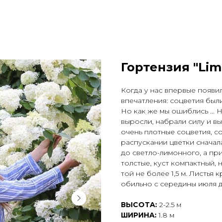
Гортензия "Lim
Когда у нас впервые появил
впечатления: соцветия был
Но как же мы ошиблись ...
выросли, набрали силу и в
очень плотные соцветия, со
распускании цветки снача­л
до светло-лимонного, а пр
толстые, куст компактный, 
той не более 1,5 м. Листья 
обильно с середины июля д
ВЫСОТА:
2-2.5 м
ШИРИНА:
1.8 м