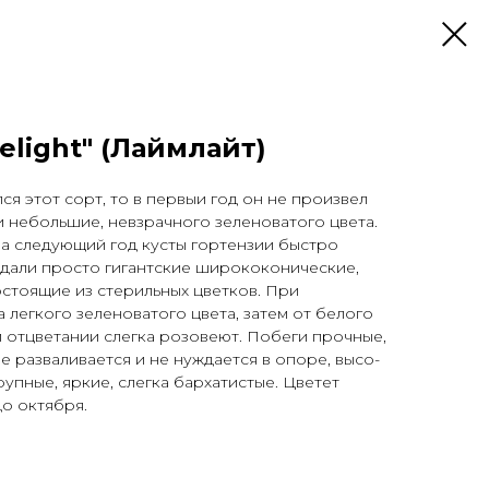
elight" (Лаймлайт)
ся этот сорт, то в первыи год он не произвел
и небольшие, невзрачного зеленоватого цвета.
 На следующий год кусты гортензии быстро
ыдали просто гигантские ширококониче­ские,
стоящие из сте­рильных цветков. При
а легкого зеленоватого цвета, затем от белого
и отцветании слегка розо­веют. Побеги прочные,
не разваливается и не нуждается в опоре, высо­
крупные, яркие, слегка бархатистые. Цветет
о октября.